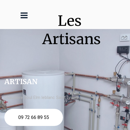
Les 
Artisans
ARTISAN
chaudière fioul Elm leblanc Saint Lys
09 72 66 89 55