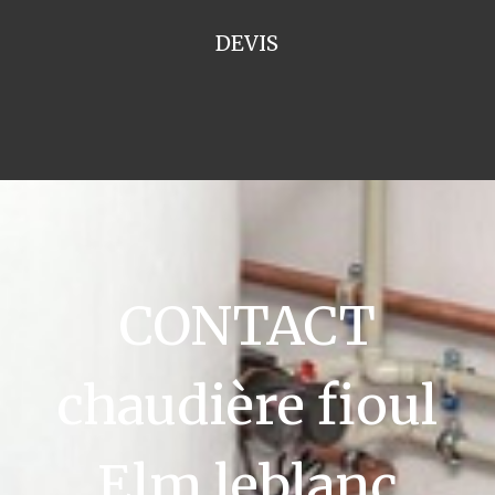
DEVIS
CONTACT
chaudière fioul
Elm leblanc