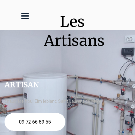
Les 
Artisans
ARTISAN
chaudière fioul Elm leblanc Saint Laurent de Mure
09 72 66 89 55