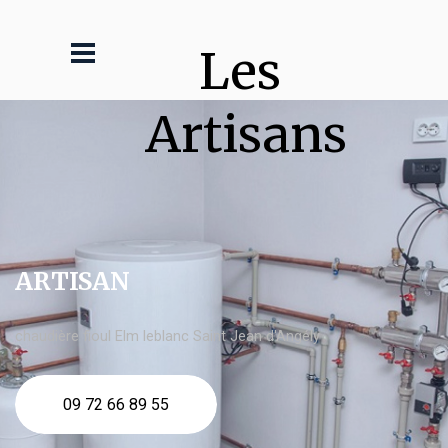
Les 
Artisans
ARTISAN
chaudière fioul Elm leblanc Saint Jean d'Angély
09 72 66 89 55