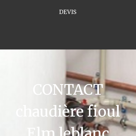
DEVIS
CONTACT
chaudière fioul
Elm leblanc