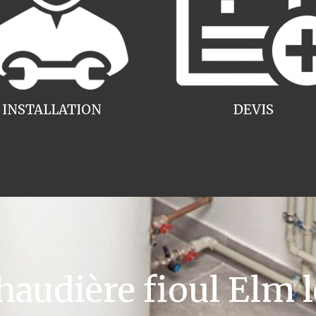
INSTALLATION
DEVIS
udière fioul Elm l