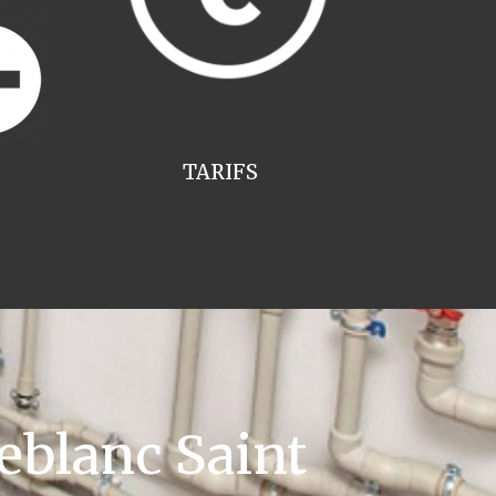
TARIFS
eblanc Saint