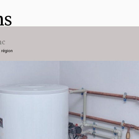
ns
nc
a région
nde