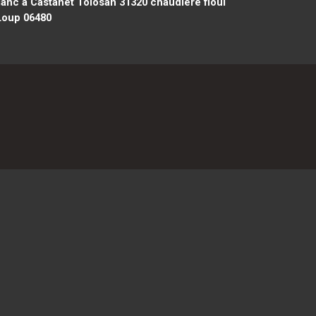
lanc à Castanet Tolosan 31320
chaudière fioul
 Loup 06480