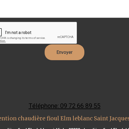
Téléphone: 09 72 66 89 55
ntion chaudière fioul Elm leblanc Saint Jacque