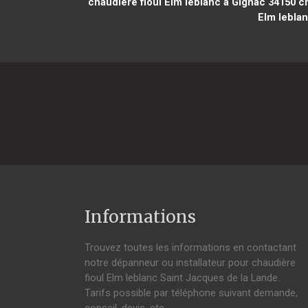
chaudière fioul Elm leblanc à Gignac 34150
ch
Elm lebla
Informations
Trouvez toutes les informations en contactant
notre dépanneur ou installateur pour chaudière
fioul Elm leblanc Saint Jacques de la Lande.
Tarifs possible par téléphone suivant demande,
conseil, devis, etc.