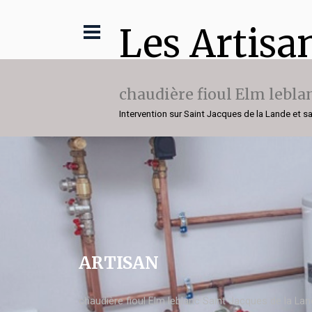
Les Artisa
chaudière fioul Elm lebla
Intervention sur Saint Jacques de la Lande et s
ARTISAN
chaudière fioul Elm leblanc Saint Jacques de la La