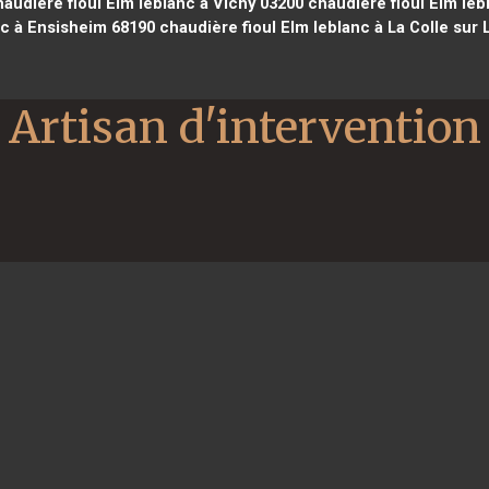
audière fioul Elm leblanc à Vichy 03200
chaudière fioul Elm leb
nc à Ensisheim 68190
chaudière fioul Elm leblanc à La Colle sur
Artisan d'intervention