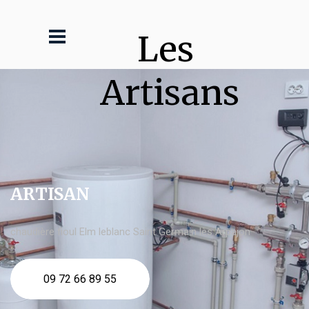
Les 
Artisans
ARTISAN
chaudière fioul Elm leblanc Saint Germain lès Arpajon
09 72 66 89 55