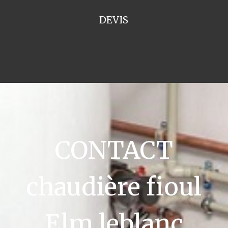
DEVIS
CONTACT
chaudière fioul
Elm leblanc