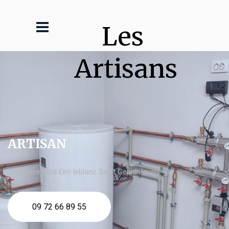
Les 
Artisans
ARTISAN
chaudière fioul Elm leblanc Saint Genis Pouilly
09 72 66 89 55