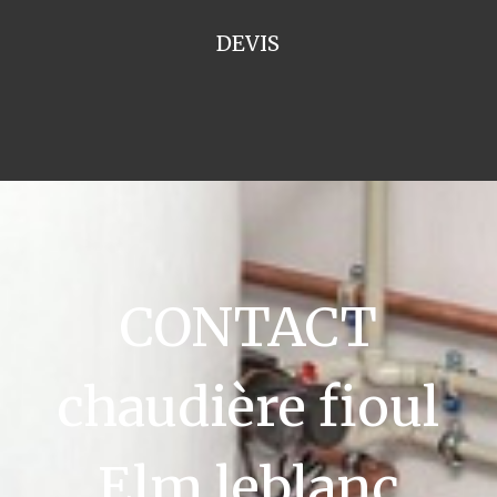
DEVIS
CONTACT
chaudière fioul
Elm leblanc