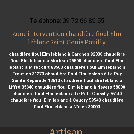
Téléphone: 09 72 66 89 55
Zone intervention chaudière fioul Elm
leblanc Saint Genis Pouilly
chaudière fioul Elm leblanc à Garches 92380
chaudière
fioul Elm leblanc à Morteau 25500
chaudière fioul Elm
leblanc à Mirecourt 88500
chaudière fioul Elm leblanc à
Frouzins 31270
chaudière fioul Elm leblanc à Le Puy
Sainte Réparade 13610
chaudière fioul Elm leblanc à
Liffré 35340
chaudière fioul Elm leblanc à Nevers 58000
chaudière fioul Elm leblanc à Le Petit Quevilly 76140
chaudière fioul Elm leblanc à Caudry 59540
chaudière
fioul Elm leblanc à Nîmes 30000
Artisan 