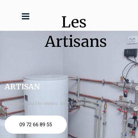
Les 
Artisans
ARTISAN
chaudière fioul Elm leblanc Saint Genis Laval
09 72 66 89 55