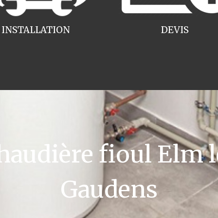
INSTALLATION
DEVIS
udière fioul Elm l
Gaudens