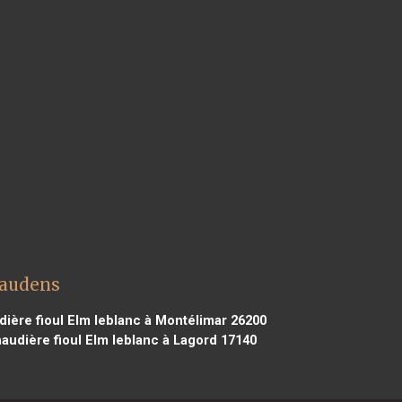
Gaudens
ière fioul Elm leblanc à Montélimar 26200
audière fioul Elm leblanc à Lagord 17140