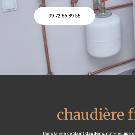
09 72 66 89 55
chaudière f
Dans la ville de
Saint Gaudens
, notre équipe d