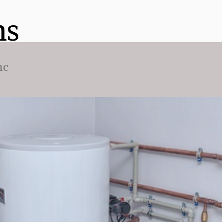
ns
nc