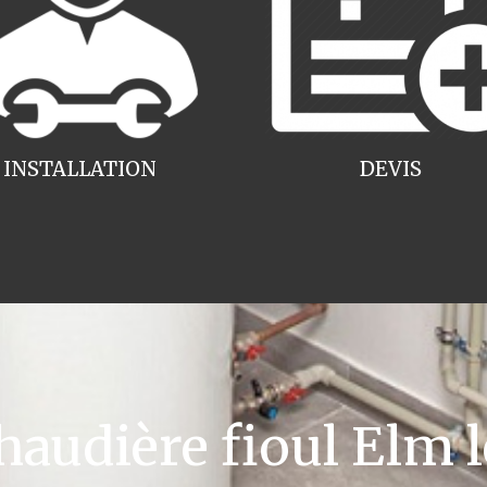
INSTALLATION
DEVIS
udière fioul Elm l