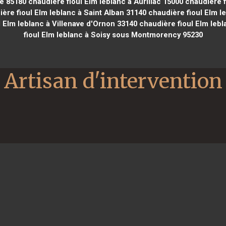
ne 85180
chaudière fioul Elm leblanc à Aurillac 15000
chaudière f
ère fioul Elm leblanc à Saint Alban 31140
chaudière fioul Elm l
 Elm leblanc à Villenave d'Ornon 33140
chaudière fioul Elm leb
fioul Elm leblanc à Soisy sous Montmorency 95230
Artisan d'intervention