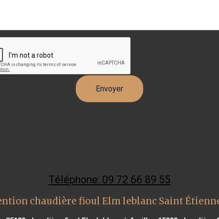
Téléphone: 09 72 66 89 55
ntion chaudière fioul Elm leblanc Saint Étien