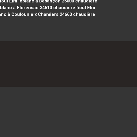
ioul Elm leblanc à Besançon 25000
chaudière
eblanc à Florensac 34510
chaudière fioul Elm
lanc à Coulounieix Chamiers 24660
chaudière