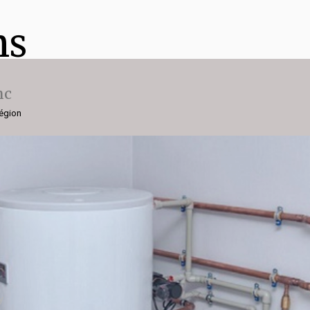
ns
nc
région
y