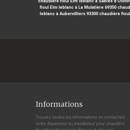
chaudière fioul Elm leblanc à Sables d'Olon
fioul Elm leblanc à La Mulatière 69350
chaudi
leblanc à Aubervilliers 93300
chaudière fioul
Informations
Trouvez toutes les informations en contactant
notre dépanneur ou installateur pour chaudière
fioul Elm leblanc Saint Étienne du Rouvray.