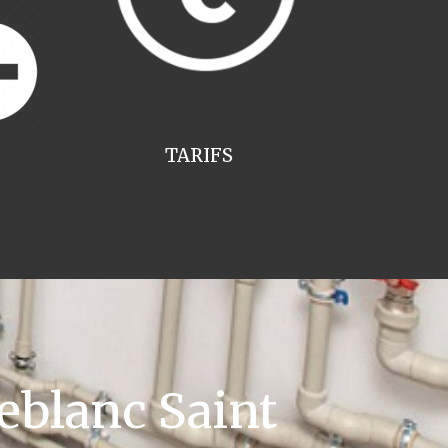
TARIFS
eblanc Saint