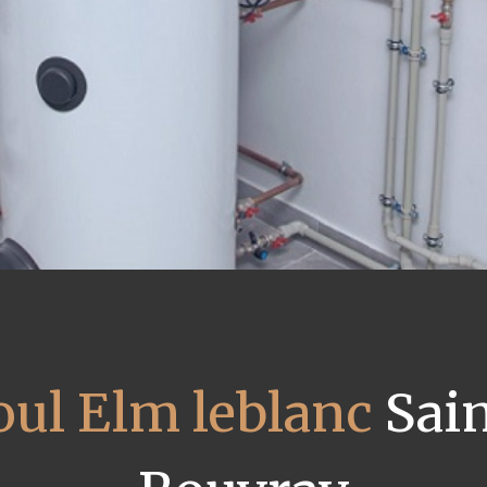
oul Elm leblanc
Sain