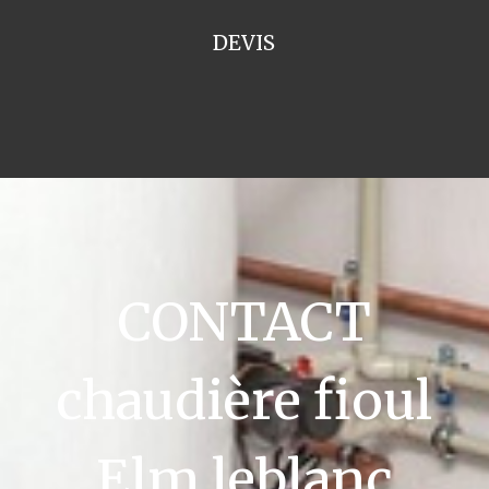
DEVIS
CONTACT
chaudière fioul
Elm leblanc