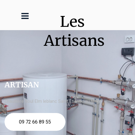
Les 
Artisans
ARTISAN
chaudière fioul Elm leblanc Saint Étienne au Mont
09 72 66 89 55