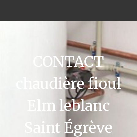
CONTACT
chaudière fioul
Elm leblanc
Saint Égrève