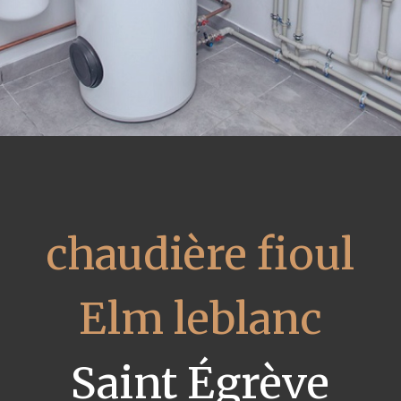
chaudière fioul
Elm leblanc
Saint Égrève