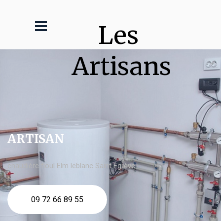
Les 
Artisans
ARTISAN
chaudière fioul Elm leblanc Saint Égrève
09 72 66 89 55