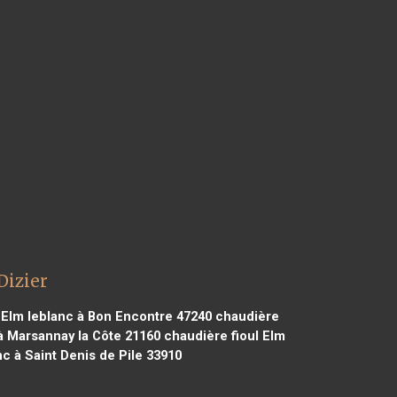
Dizier
 Elm leblanc à Bon Encontre 47240
chaudière
à Marsannay la Côte 21160
chaudière fioul Elm
c à Saint Denis de Pile 33910