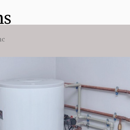
ns
nc