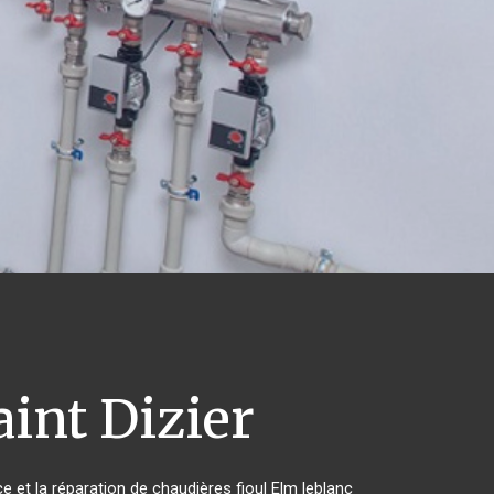
int Dizier
e et la réparation de chaudières fioul Elm leblanc