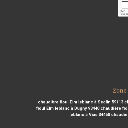
Zone 
chaudière fioul Elm leblanc à Seclin 59113
ch
fioul Elm leblanc à Dugny 93440
chaudière fiou
leblanc à Vias 34450
chaudièr