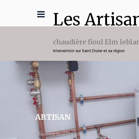
Les Artisa
chaudière fioul Elm lebla
Intervention sur Saint Dizier et sa région
ARTISAN
chaudière fioul Elm leblanc Saint Dizier