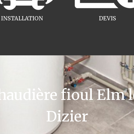
INSTALLATION
DEVIS
udière fioul Elm l
Dizier