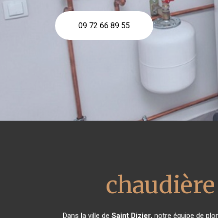
09 72 66 89 55
chaudière
Dans la ville de
Saint Dizier
, notre équipe de plo