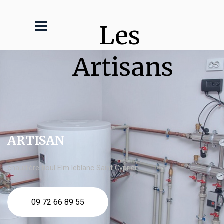
Les 
Artisans
ARTISAN
chaudière fioul Elm leblanc Saint Cyprien
09 72 66 89 55