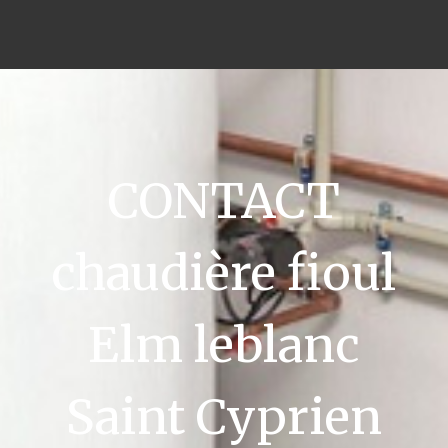
CONTACT
chaudière fioul
Elm leblanc
Saint Cyprien