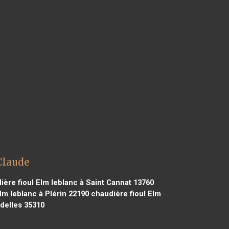
Claude
ère fioul Elm leblanc à Saint Cannat 13760
lm leblanc à Plérin 22190
chaudière fioul Elm
delles 35310