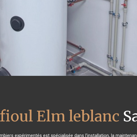
fioul Elm leblanc
Sa
ombiers expérimentés est spécialisée dans l'installation, la maintenan