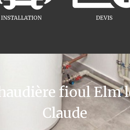
INSTALLATION
DEVIS
udière fioul Elm l
Claude