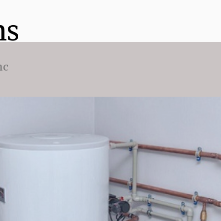
ns
nc