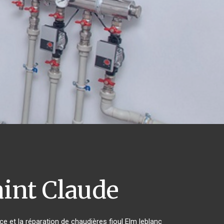
int Claude
ce et la réparation de chaudières fioul Elm leblanc