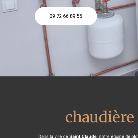
09 72 66 89 55
chaudière 
Dans la ville de
Saint Claude
, notre équipe de pl