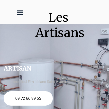
Les 
Artisans
ARTISAN
chaudière fioul Elm leblanc Saint Avertin
09 72 66 89 55