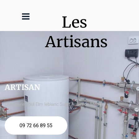
Les 
Artisans
ARTISAN
chaudière fioul Elm leblanc Saint Aubin de Médoc
09 72 66 89 55