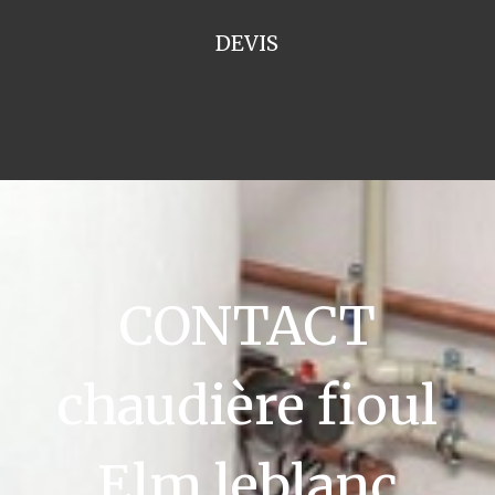
DEVIS
CONTACT
chaudière fioul
Elm leblanc