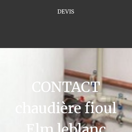
DEVIS
CONTACT
chaudière fioul
Elm leblanc