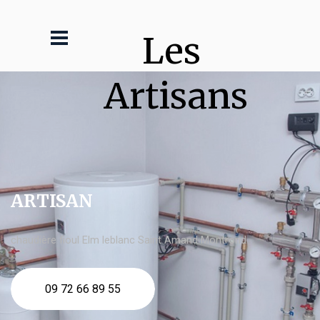
Les 
Artisans
ARTISAN
chaudière fioul Elm leblanc Saint Amand Montrond
09 72 66 89 55