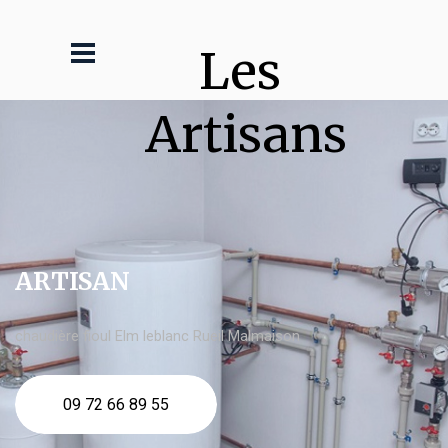
Les 
Artisans
ARTISAN
chaudière fioul Elm leblanc Rueil Malmaison
09 72 66 89 55