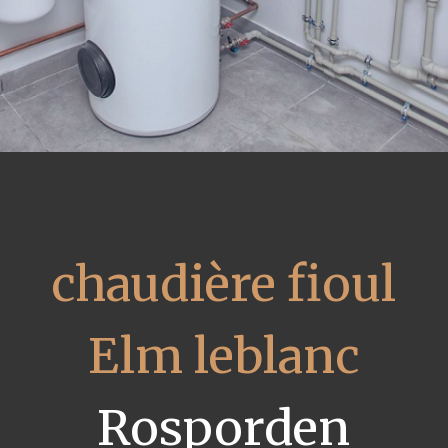
chaudière fioul
Elm leblanc
Rosporden