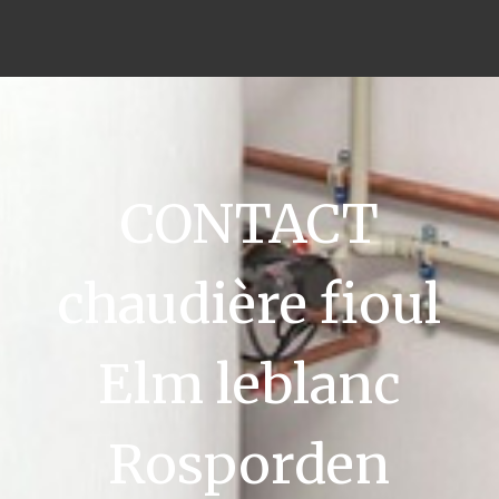
CONTACT
chaudière fioul
Elm leblanc
Rosporden