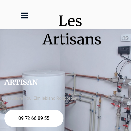
Les 
Artisans
ARTISAN
chaudière fioul Elm leblanc Rosporden
09 72 66 89 55