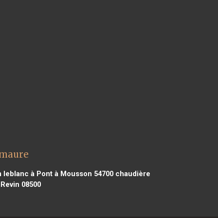
emaure
m leblanc à Pont à Mousson 54700
chaudière
 Revin 08500