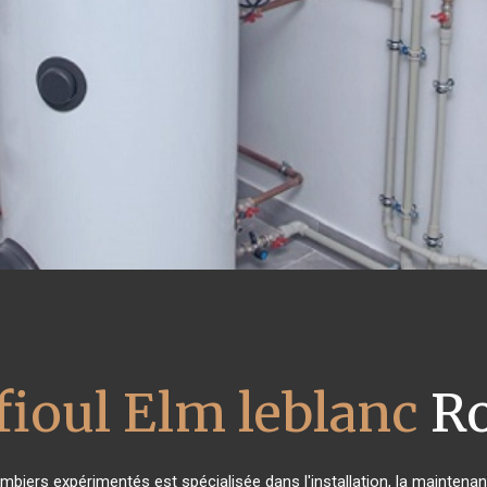
fioul Elm leblanc
Ro
ombiers expérimentés est spécialisée dans l'installation, la maintenan