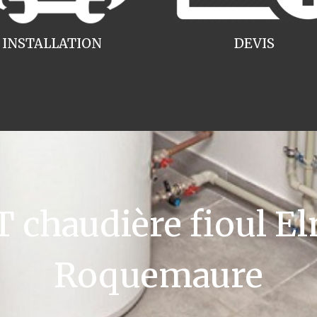
INSTALLATION
DEVIS
chaudière fioul El
Roquemaure