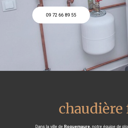
09 72 66 89 55
chaudière 
Dans la ville de
Roquemaure
, notre équipe de pl