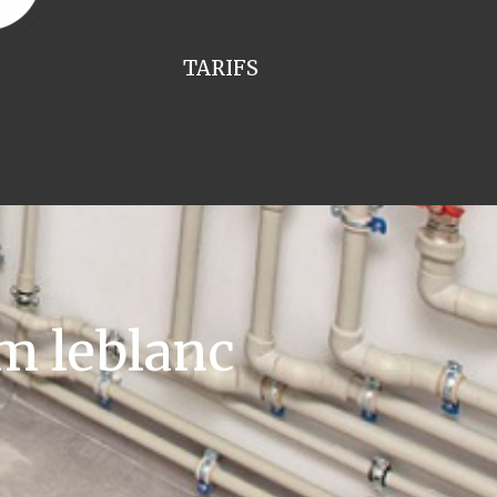
TARIFS
m leblanc