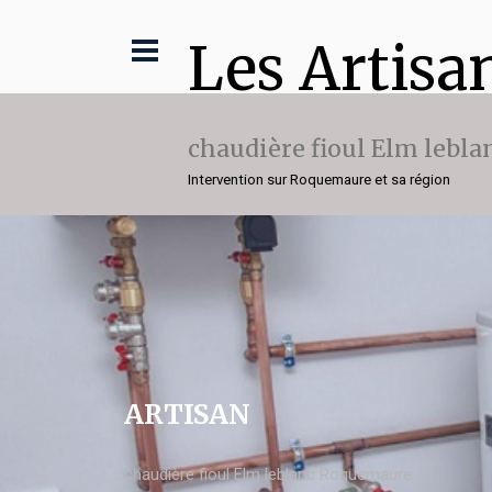
Les Artisa
chaudière fioul Elm lebla
Intervention sur Roquemaure et sa région
ARTISAN
chaudière fioul Elm leblanc Roquemaure