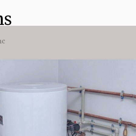
ns
nc