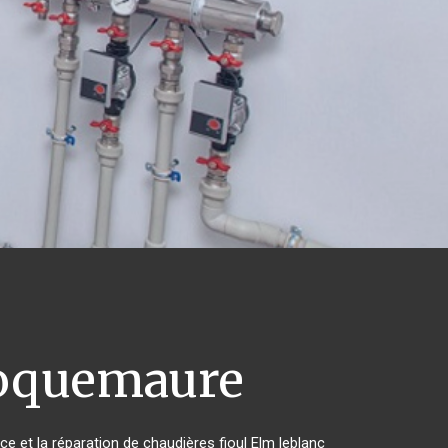
quemaure
ce et la réparation de chaudières fioul Elm leblanc