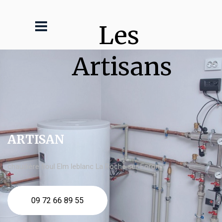
Les 
Artisans
ARTISAN
chaudière fioul Elm leblanc La Roche sur Foron
09 72 66 89 55