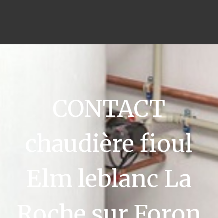
CONTACT
chaudière fioul
Elm leblanc La
Roche sur Foron