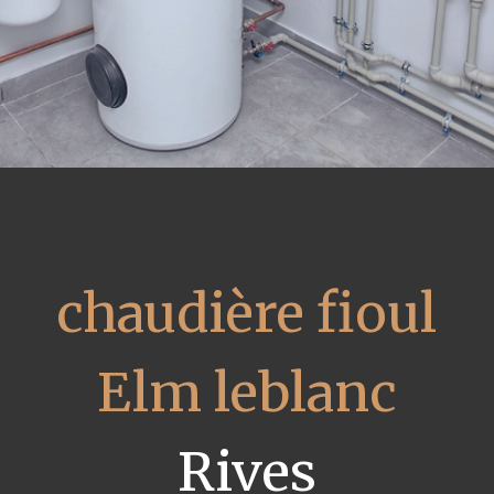
chaudière fioul
Elm leblanc
Rives