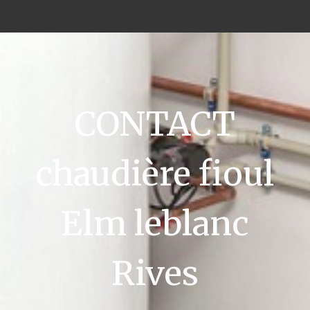
CONTACT
chaudière fioul
Elm leblanc
Rives