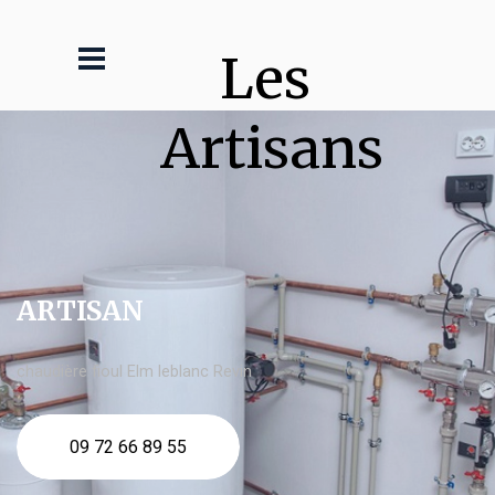
Les 
Artisans
ARTISAN
chaudière fioul Elm leblanc Revin
09 72 66 89 55