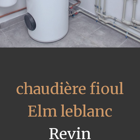
chaudière fioul
Elm leblanc
Revin