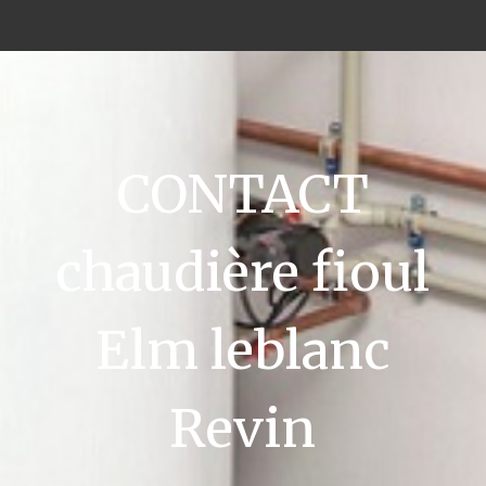
CONTACT
chaudière fioul
Elm leblanc
Revin