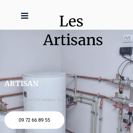
Les 
Artisans
ARTISAN
chaudière fioul Elm leblanc Revel
09 72 66 89 55