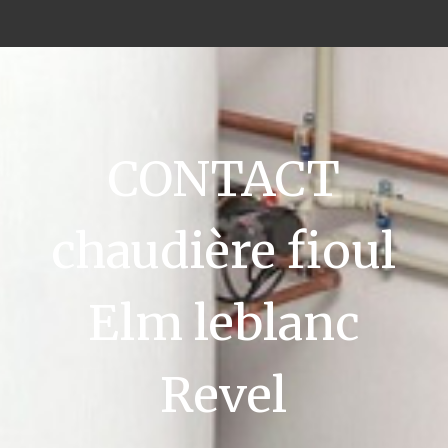
CONTACT
chaudière fioul
Elm leblanc
Revel