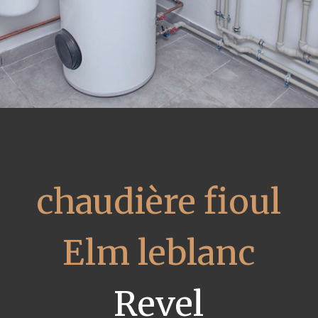
chaudière fioul
Elm leblanc
Revel