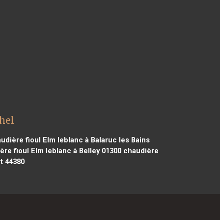
hel
udière fioul Elm leblanc à Balaruc les Bains
re fioul Elm leblanc à Belley 01300
chaudière
t 44380