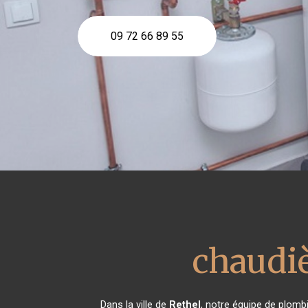
09 72 66 89 55
chaudiè
Dans la ville de
Rethel
, notre équipe de plombi