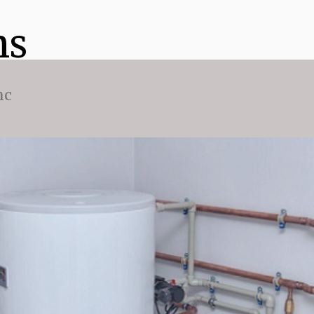
ns
nc