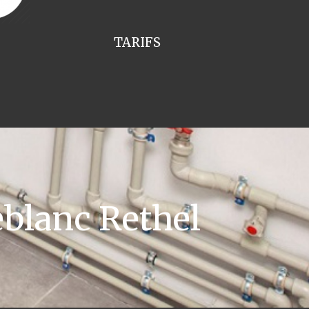
TARIFS
blanc Rethel