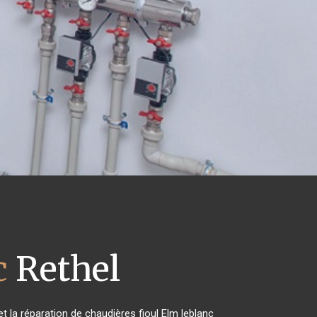
c
Rethel
t la réparation de chaudières fioul Elm leblanc