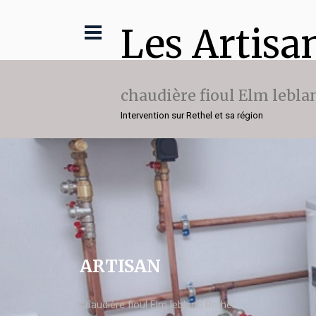
Les Artisa
chaudière fioul Elm lebla
Intervention sur Rethel et sa région
ARTISAN
chaudière fioul Elm leblanc Rethel