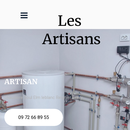
Les 
Artisans
ARTISAN
chaudière fioul Elm leblanc Reignier Ésery
09 72 66 89 55