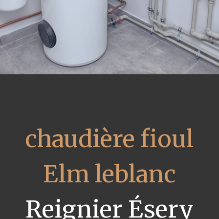
chaudière fioul
Elm leblanc
Reignier Ésery