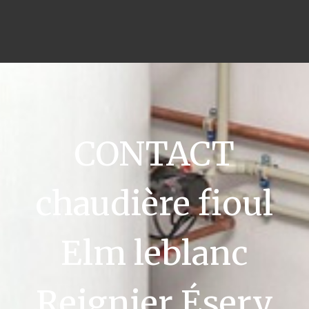
CONTACT
chaudière fioul
Elm leblanc
Reignier Ésery