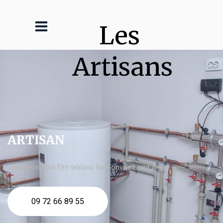
Les 
Artisans
ARTISAN
chaudière fioul Elm leblanc Ramonville Saint Agne
09 72 66 89 55