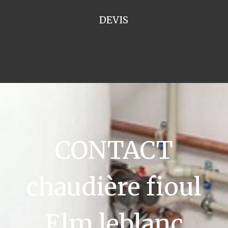
DEVIS
CONTACT
chaudière fioul
Elm leblanc