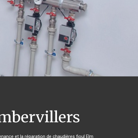
bervillers
tenance et la réparation de chaudières fioul Elm