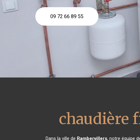
09 72 66 89 55
chaudière f
Dans la ville de
Rambervillers
, notre équipe d