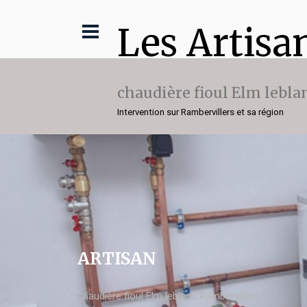
Les Artisa
chaudière fioul Elm lebla
Intervention sur Rambervillers et sa région
ARTISAN
chaudière fioul Elm leblanc Rambervillers