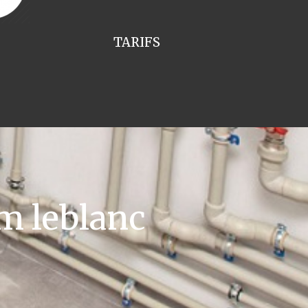
TARIFS
m leblanc