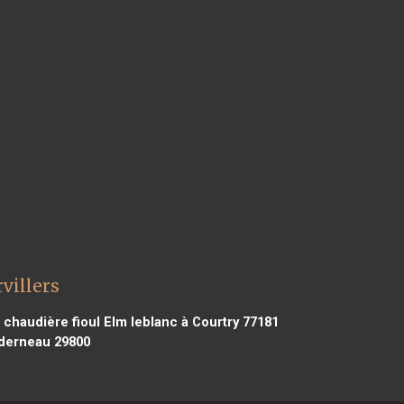
villers
chaudière fioul Elm leblanc à Courtry 77181
nderneau 29800