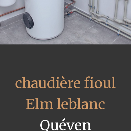
chaudière fioul
Elm leblanc
Quéven