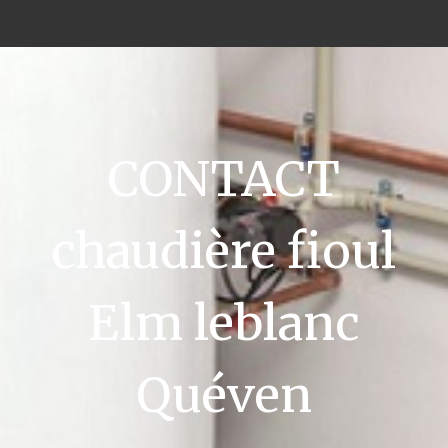
CONTACT
chaudière fioul
Elm leblanc
Quéven