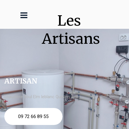
Les 
Artisans
ARTISAN
chaudière fioul Elm leblanc Quéven
09 72 66 89 55