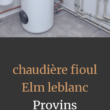
chaudière fioul
Elm leblanc
Provins