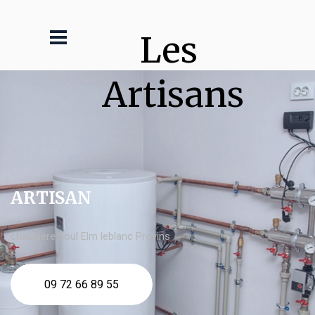
Les 
Artisans
ARTISAN
chaudière fioul Elm leblanc Provins
09 72 66 89 55