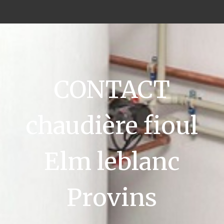
CONTACT
chaudière fioul
Elm leblanc
Provins