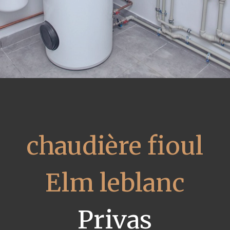
chaudière fioul
Elm leblanc
Privas