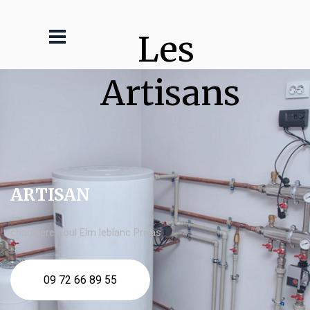
Les 
Artisans
ARTISAN
chaudière fioul Elm leblanc Privas
09 72 66 89 55