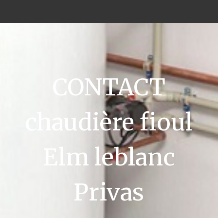
CONTACT
chaudière fioul
Elm leblanc
Privas