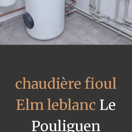
chaudière fioul
Elm leblanc
Le
Pouliguen