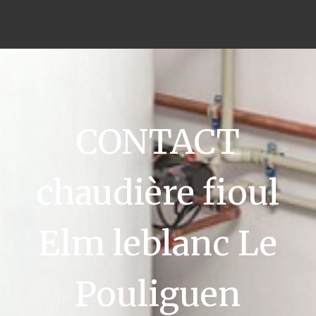
CONTACT
chaudière fioul
Elm leblanc Le
Pouliguen