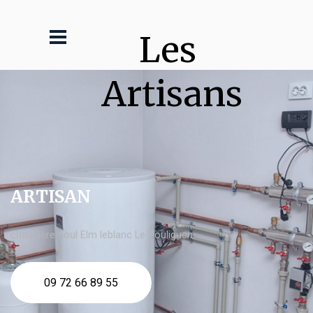
Les 
Artisans
ARTISAN
chaudière fioul Elm leblanc Le Pouliguen
09 72 66 89 55