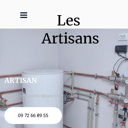
Les 
Artisans
ARTISAN
chaudière fioul Elm leblanc Ponts de Cé
09 72 66 89 55