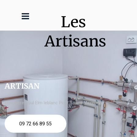
Les 
Artisans
ARTISAN
chaudière fioul Elm leblanc Pont Sainte Maxence
09 72 66 89 55