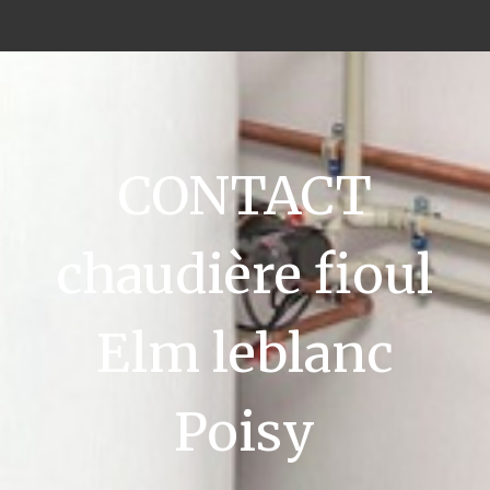
CONTACT
chaudière fioul
Elm leblanc
Poisy