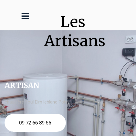
Les 
Artisans
ARTISAN
chaudière fioul Elm leblanc Poisy
09 72 66 89 55