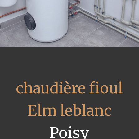
chaudière fioul
Elm leblanc
Poisy