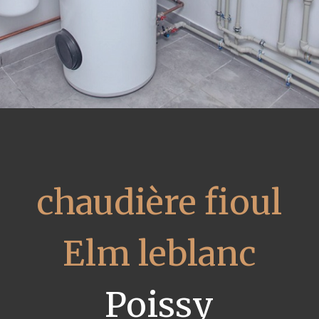
chaudière fioul
Elm leblanc
Poissy