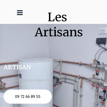
Les 
Artisans
ARTISAN
chaudière fioul Elm leblanc Poissy
09 72 66 89 55