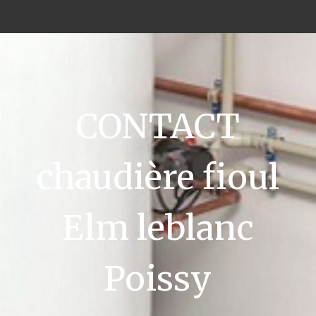
CONTACT
chaudière fioul
Elm leblanc
Poissy