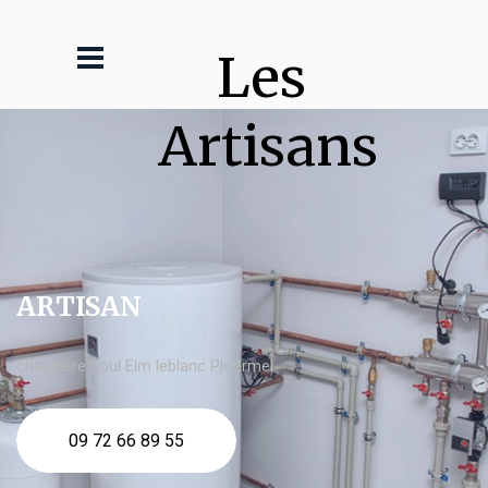
Les 
Artisans
ARTISAN
chaudière fioul Elm leblanc Ploërmel
09 72 66 89 55