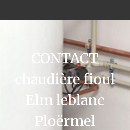
CONTACT
chaudière fioul
Elm leblanc
Ploërmel