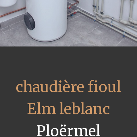
chaudière fioul
Elm leblanc
Ploërmel