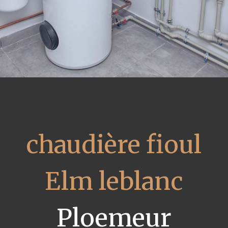
chaudière fioul
Elm leblanc
Ploemeur