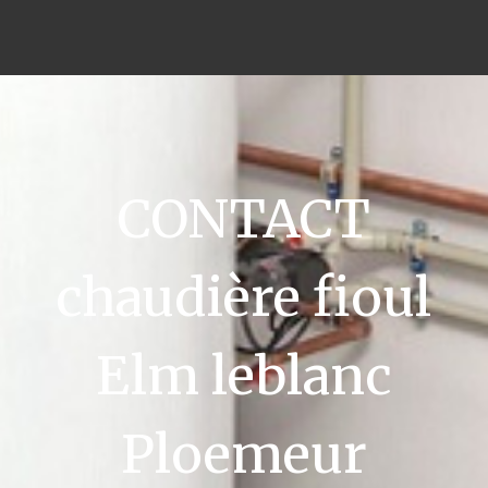
CONTACT
chaudière fioul
Elm leblanc
Ploemeur