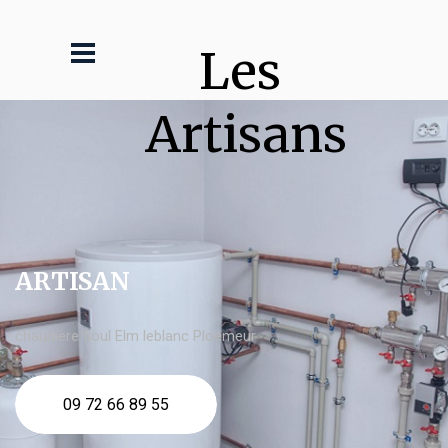
Les 
Artisans
ARTISAN
chaudière fioul Elm leblanc Ploemeur
09 72 66 89 55