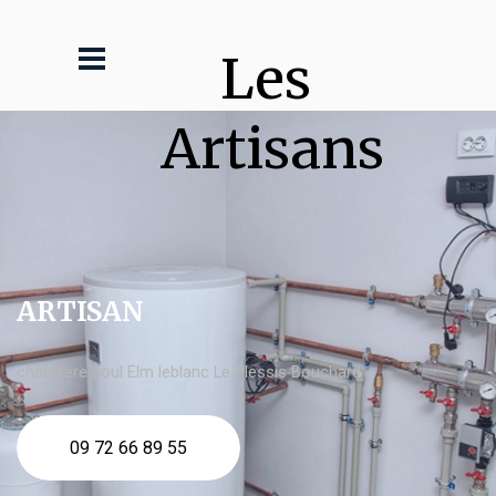
Les 
Artisans
ARTISAN
chaudière fioul Elm leblanc Le Plessis Bouchard
09 72 66 89 55