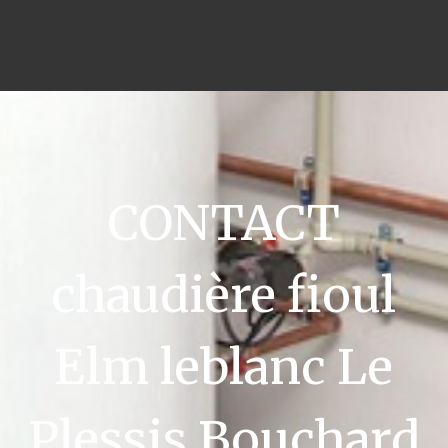
CONTACT
chaudière fioul
Elm leblanc Le
Plessis Bouchard