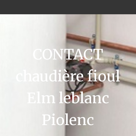
CONTACT
chaudière fioul
Elm leblanc
Piolenc