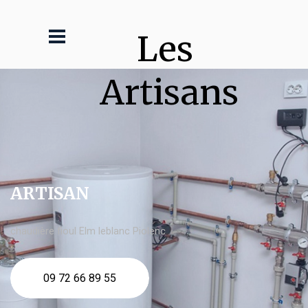
Les 
Artisans
ARTISAN
chaudière fioul Elm leblanc Piolenc
09 72 66 89 55