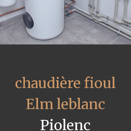
chaudière fioul
Elm leblanc
Piolenc