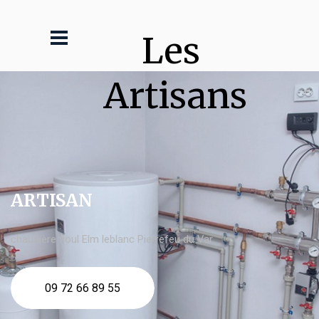
Les 
Artisans
ARTISAN
chaudière fioul Elm leblanc Pierrefeu du Var
09 72 66 89 55