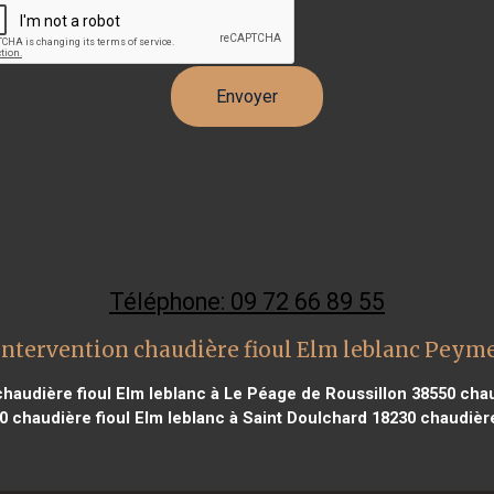
Téléphone: 09 72 66 89 55
intervention chaudière fioul Elm leblanc Peym
haudière fioul Elm leblanc à Le Péage de Roussillon 38550
chau
0
chaudière fioul Elm leblanc à Saint Doulchard 18230
chaudière