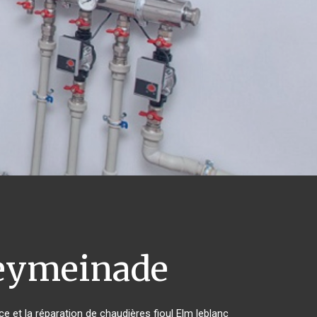
eymeinade
ce et la réparation de chaudières fioul Elm leblanc