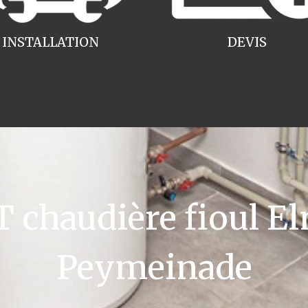
INSTALLATION
DEVIS
chaudière fioul El
Peymeinade