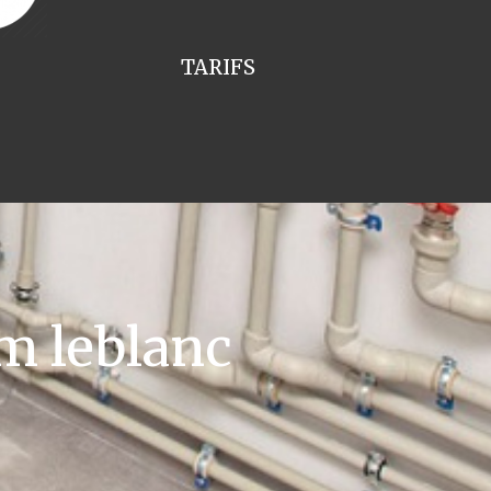
TARIFS
m leblanc