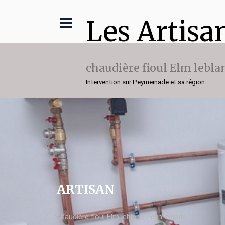
Les Artisa
chaudière fioul Elm lebla
Intervention sur Peymeinade et sa région
ARTISAN
chaudière fioul Elm leblanc Peymeinade