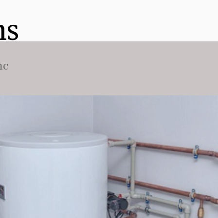
ns
nc