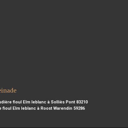
einade
dière fioul Elm leblanc à Solliès Pont 83210
 fioul Elm leblanc à Roost Warendin 59286