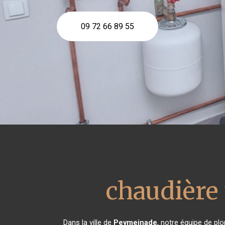
09 72 66 89 55
chaudière 
Dans la ville de
Peymeinade
, notre équipe de plo