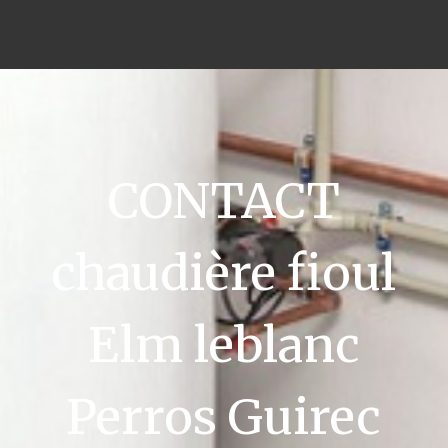
CONTACT
chaudière fioul
Elm leblanc
Perros Guirec