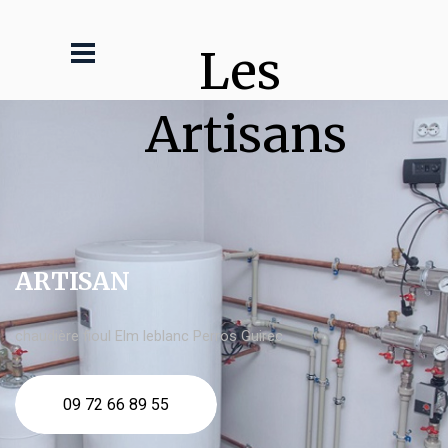
Les 
Artisans
ARTISAN
chaudière fioul Elm leblanc Perros Guirec
09 72 66 89 55