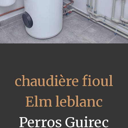
chaudière fioul
Elm leblanc
Perros Guirec