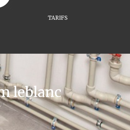
TARIFS
m leblanc