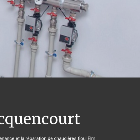
cquencourt
tenance et la réparation de chaudières fioul Elm