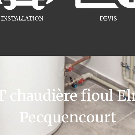
INSTALLATION
DEVIS
chaudière fioul El
Pecquencourt