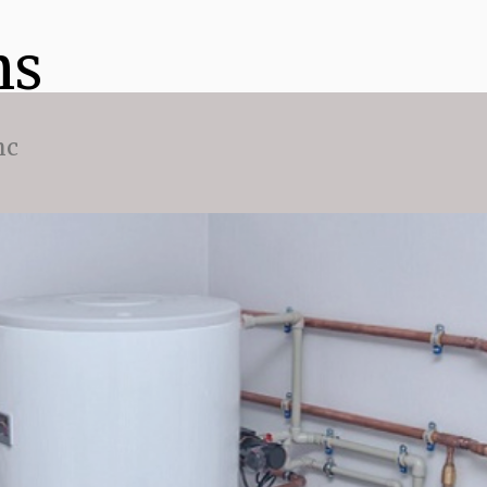
ns
nc