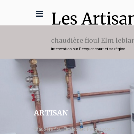
Les Artisa
chaudière fioul Elm lebla
Intervention sur Pecquencourt et sa région
ARTISAN
chaudière fioul Elm leblanc Pecquencourt