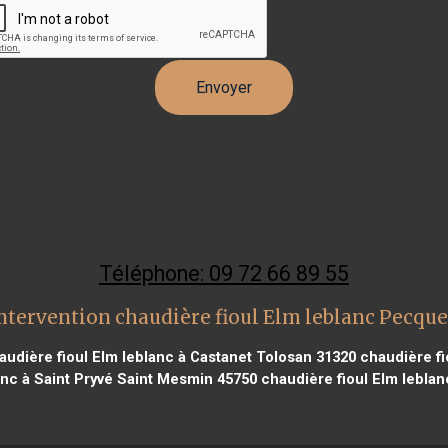
Téléphone: 09 72 66 89 55
ntervention chaudière fioul Elm leblanc Pecqu
udière fioul Elm leblanc à Castanet Tolosan 31320
chaudière fi
anc à Saint Pryvé Saint Mesmin 45750
chaudière fioul Elm leblan