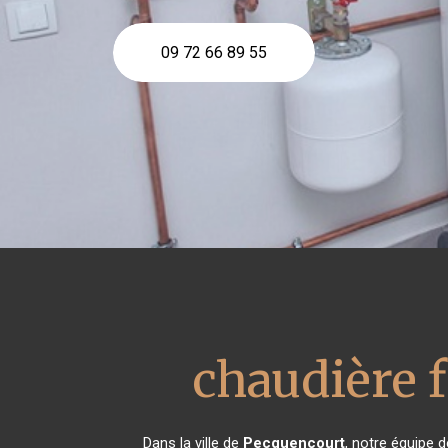
09 72 66 89 55
chaudière f
Dans la ville de
Pecquencourt
, notre équipe d