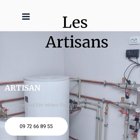
Les 
Artisans
ARTISAN
chaudière fioul Elm leblanc Pavillons sous Bois
09 72 66 89 55