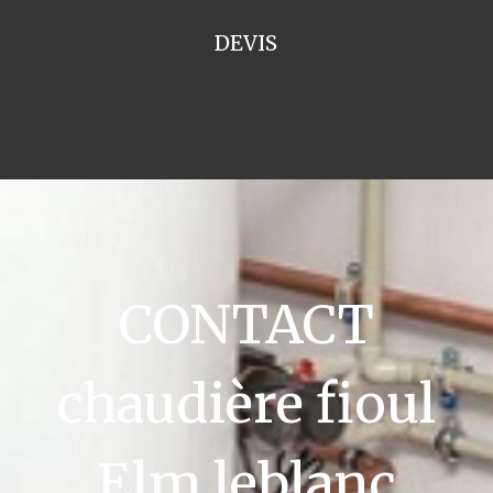
DEVIS
CONTACT
chaudière fioul
Elm leblanc