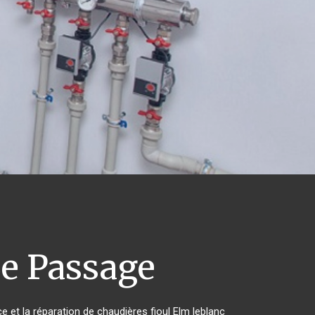
e Passage
e et la réparation de chaudières fioul Elm leblanc