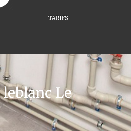
TARIFS
leblanc Le