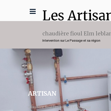
Les Artisa
chaudière fioul Elm lebla
Intervention sur Le Passage et sa région
ARTISAN
chaudière fioul Elm leblanc Le Passage