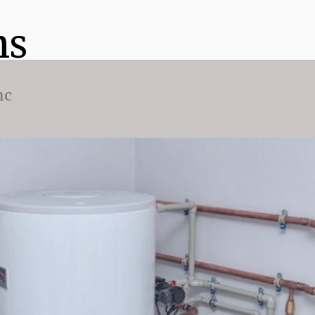
ns
nc