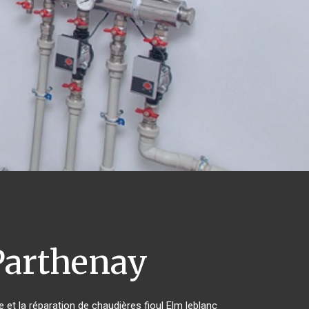
arthenay
 et la réparation de chaudières fioul Elm leblanc