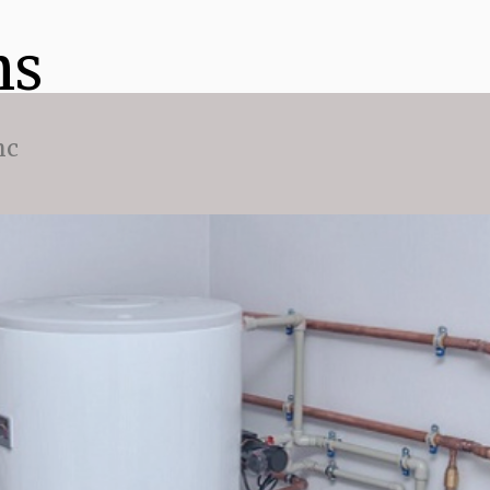
ns
nc