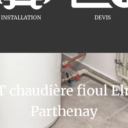
INSTALLATION
DEVIS
chaudière fioul El
Parthenay