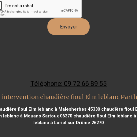
Téléphone: 09 72 66 89 55
 intervention chaudière fioul Elm leblanc Part
audière fioul Elm leblanc à Malesherbes 45330
chaudière fioul 
m leblanc à Mouans Sartoux 06370
chaudière fioul Elm leblanc à
leblanc à Loriol sur Drôme 26270