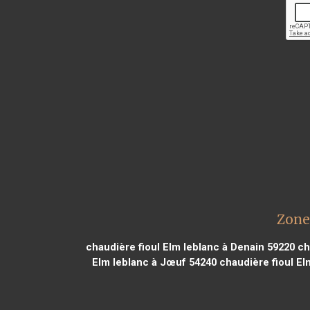
Zone
chaudière fioul Elm leblanc à Denain 59220
ch
Elm leblanc à Jœuf 54240
chaudière fioul El