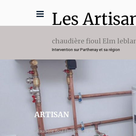
Les Artisa
chaudière fioul Elm lebla
Intervention sur Parthenay et sa région
ARTISAN
chaudière fioul Elm leblanc Parthenay