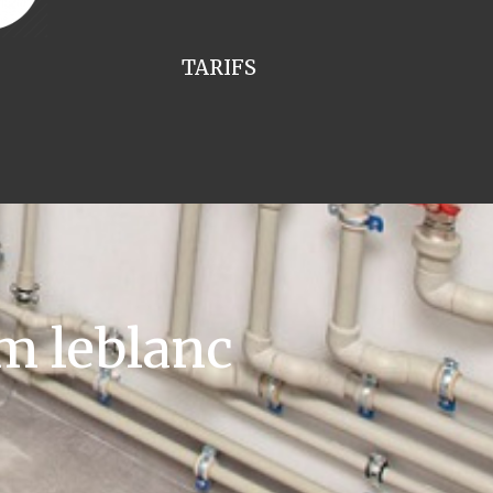
TARIFS
m leblanc