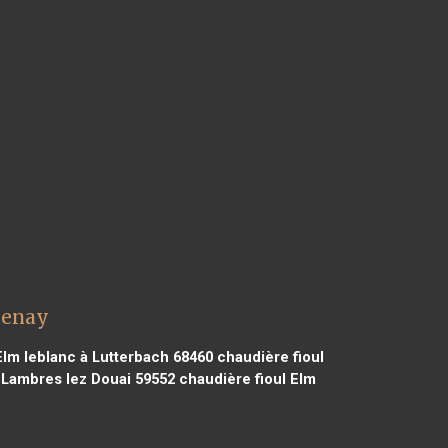
henay
Elm leblanc à Lutterbach 68460
chaudière fioul
 Lambres lez Douai 59552
chaudière fioul Elm