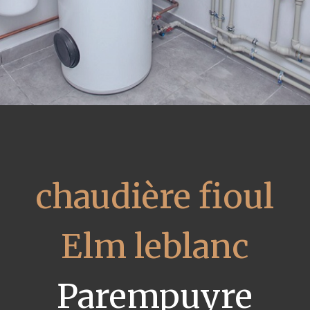
chaudière fioul
Elm leblanc
Parempuyre