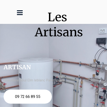
Les 
Artisans
ARTISAN
chaudière fioul Elm leblanc Parempuyre
09 72 66 89 55