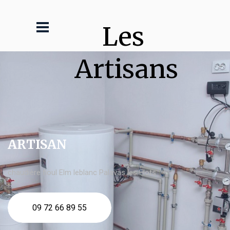
Les 
Artisans
ARTISAN
chaudière fioul Elm leblanc Palavas les Flots
09 72 66 89 55