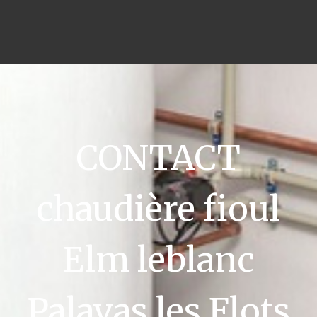
CONTACT
chaudière fioul
Elm leblanc
Palavas les Flots