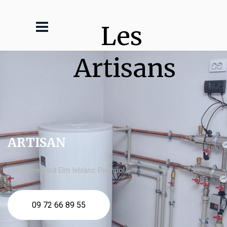
Les 
Artisans
ARTISAN
chaudière fioul Elm leblanc Paimpol
09 72 66 89 55