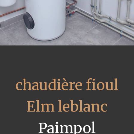
chaudière fioul
Elm leblanc
Paimpol